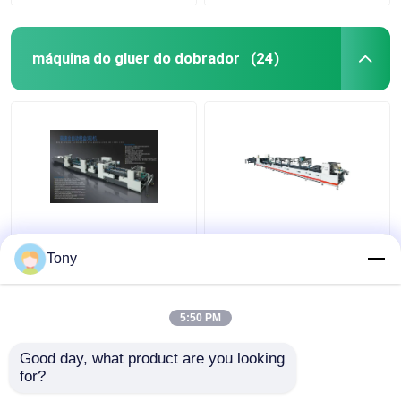
máquina do gluer do dobrador
(24)
Coladeira Dobradora
Máquina de colagem
Automática de Alta
automática de caixa de
Tony
Velocidade 23KW
papelão dobrável
240m/Min Tamanho
350g-800g
Médio
5:50 PM
Melhor preço
Melhor preço
Good day, what product are you looking 
for?
Fale Conosco
Fale Conosco