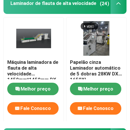
Laminador de flauta de alta velocidade
(24)
Máquina Laminadora de Filme Térmico
Máquina de Laminação Litho
laminação da flauta que cola a máquina
Máquina laminadora de
Papelão cinza
flauta de alta
Laminador automático
Máquina Laminadora de Filme com Faca Quente
velocidade
de 5 dobras 28KW DX-
1450mm*1450mm DX-
1650XL
1450
Máquina laminadora de filme com faca de corrente
Melhor preço
Melhor preço
Laminador do cartão
Fale Conosco
Fale Conosco