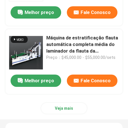
Melhor preço
Fale Conosco
Máquina de estratificação flauta
automática completa média do
laminador da flauta da
velocidade da auto
Preço：$45,000.00 - $55,000.00/sets
Melhor preço
Fale Conosco
Para casa
Produtos
Veja mais
Sobre nós