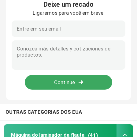
Deixe um recado
Ligaremos para você em breve!
Visita à fábrica
Controle de qualidade
Contacte-nos
Notícias
Casos
OUTRAS CATEGORIAS DOS EUA
Solicite um orçamento
Máquina do laminador da flauta
Máquina do laminador da flauta
(41)