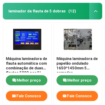
laminador da flauta de 5 dobras
(12)
Máquina laminadora de
Máquina laminadora de
flauta automática com
papelão ondulado
combinação de duas
1650*1450mm 5
flautas 5000 pçs/H
camadas
DW-1650
Melhor preço
Melhor preço
Fale Conosco
Fale Conosco