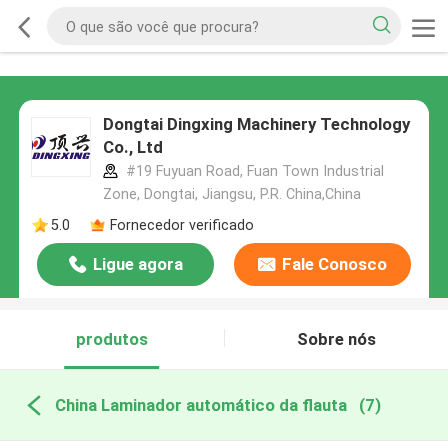
Dongtai Dingxing Machinery Technology
Co., Ltd
#19 Fuyuan Road, Fuan Town Industrial
Zone, Dongtai, Jiangsu, P.R. China,China
5.0
Fornecedor verificado
Ligue agora
Fale Conosco
produtos
Sobre nós
China Laminador automático da flauta
(7)