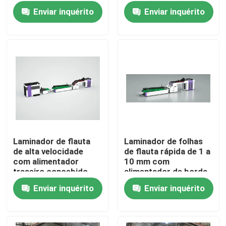
de laminação de 1 a 10
membrana de papel de
Enviar inquérito
Enviar inquérito
mm, concebida para
espessura de
um desempenho
laminação Intervalo de
constante
1 a 10 mm
Equipamento de
embalagem industrial
Laminador de flauta
Laminador de folhas
de alta velocidade
de flauta rápida de 1 a
Para casa
com alimentador
10 mm com
traseiro concebido
alimentador de borda
para melhorar a
principal opcional que
Enviar inquérito
Enviar inquérito
Produtos
velocidade de
fornece manuseio de
laminação e em
folhas
embalagens em caixas
Sobre nós