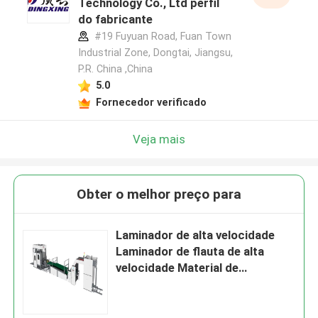
Technology Co., Ltd perfil
do fabricante
#19 Fuyuan Road, Fuan Town
Industrial Zone, Dongtai, Jiangsu,
P.R. China ,China
5.0
Fornecedor verificado
Veja mais
Obter o melhor preço para
Laminador de alta velocidade
Laminador de flauta de alta
velocidade Material de
membrana de papel
Equipamento para processos de
laminação de placas onduladas