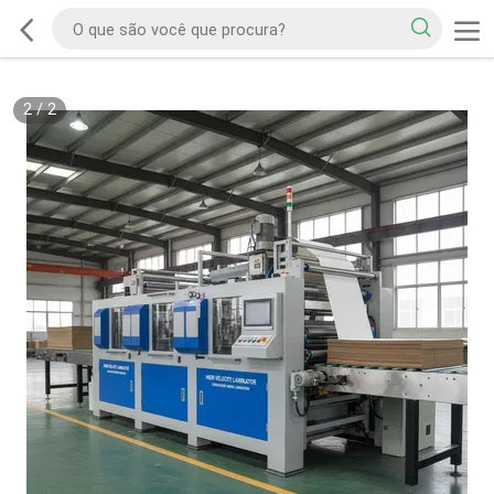
2
/
2