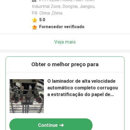
Industrial Zone, Dongtai, Jiangsu,
P.R. China ,China
5.0
Fornecedor verificado
Veja mais
Obter o melhor preço para
O laminador de alta velocidade
automático completo corrugou
a estratificação do papel de
placa da caixa
Continue