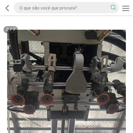
2
/
7