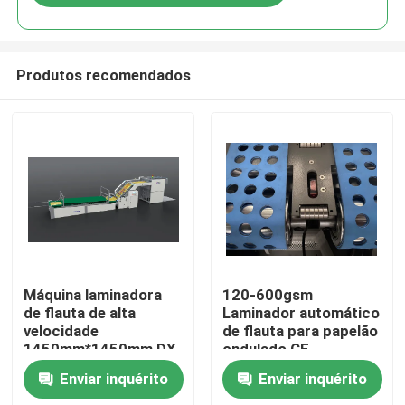
Produtos recomendados
Para casa
Máquina laminadora
120-600gsm
de flauta de alta
Laminador automático
velocidade
de flauta para papelão
Produtos
1450mm*1450mm DX-
ondulado CE
1450
Enviar inquérito
Enviar inquérito
Sobre nós