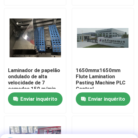
Visita à fábrica
Controle de qualidade
Contacte-nos
Laminador de papelão
1650mmx1650mm
Notícias
ondulado de alta
Flute Lamination
velocidade de 7
Pasting Machine PLC
camadas 150 m/min
Control
DX-1450
Casos
Enviar inquérito
Enviar inquérito
Solicite um orçamento
Máquina do laminador da flauta