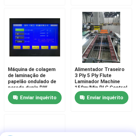
Visita à fábrica
Controle de qualidade
Contacte-nos
Máquina de colagem
Alimentador Traseiro
Notícias
de laminação de
3 Ply 5 Ply Flute
papelão ondulado de
Laminador Machine
parede dupla DW-
150m/Min PLC Control
1650
Casos
Enviar inquérito
Enviar inquérito
Solicite um orçamento
Máquina do laminador da flauta