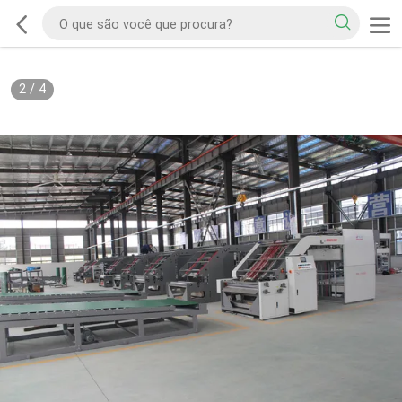
2
/
4