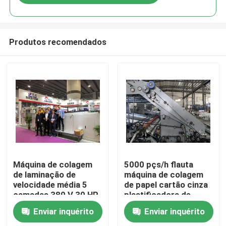
Produtos recomendados
Para casa
Máquina de colagem
5000 pçs/h flauta
de laminação de
máquina de colagem
velocidade média 5
de papel cartão cinza
Produtos
camadas 380 V 30 HP
plastificadora de
flauta automática
Enviar inquérito
Enviar inquérito
Sobre nós