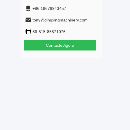
+86 18678943457
tony@dingxingmachinery.com
86-515-85571076
Contacte Agora