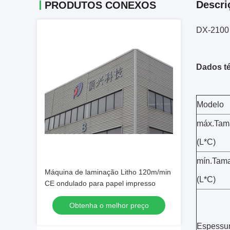
Descri
PRODUTOS CONEXOS
DX-210
Dados t
Modelo
máx.Tama
(L*C)
mín.Tama
Máquina de laminação Litho 120m/min
(L*C)
CE ondulado para papel impresso
Obtenha o melhor preço
Espessu