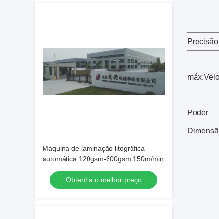
Precisão
máx.Vel
Poder
Dimensã
Máquina de laminação litográfica
automática 120gsm-600gsm 150m/min
Obtenha o melhor preço