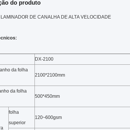
ção do produto
0 LAMINADOR DE CANALHA DE ALTA VELOCIDADE
écnicos:
DX-2100
nho da folha
2100*2100mm
nho da folha
500*450mm
folha
120~600gsm
superior
ra