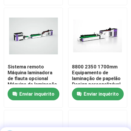
embalagens
e Precisão da
Produção
Visita à fábrica
Controle de qualidade
Contacte-nos
Sistema remoto
8800 2350 1700mm
Notícias
Máquina laminadora
Equipamento de
de flauta opcional
laminação de papelão
Máquina de laminação
Design personalizável
de revestimento de
que oferece
Casos
Enviar inquérito
Enviar inquérito
pós Tamanho 8800
desempenho de
2350 1700mm
laminação e fácil
Projetado para
manutenção
Solicite um orçamento
laminação consistente
Máquina do laminador da flauta