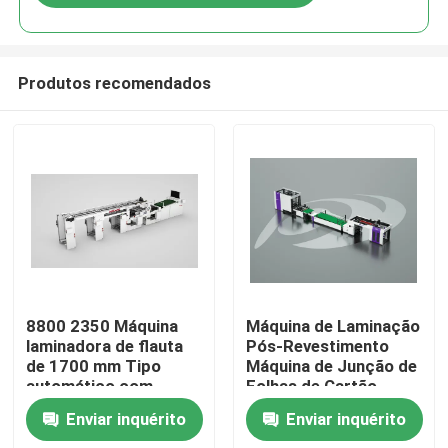
Produtos recomendados
Para casa
8800 2350 Máquina
Máquina de Laminação
laminadora de flauta
Pós-Revestimento
de 1700 mm Tipo
Máquina de Junção de
Produtos
automático com
Folhas de Cartão
sistema remoto
Laminadora
Enviar inquérito
Enviar inquérito
opcional Projetado
Automática de Ondas
Sobre nós
para a indústria de
Aumenta a Velocidade