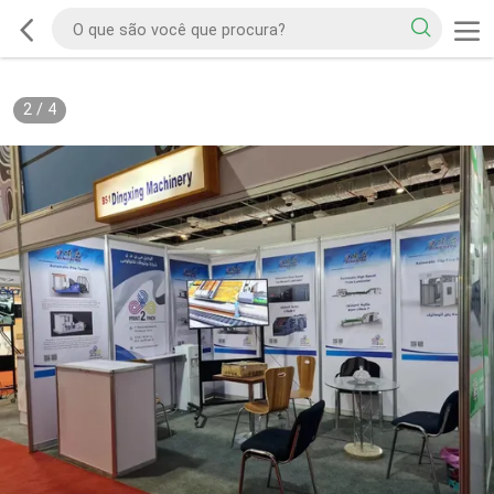
2
/
4