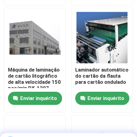
Visita à fábrica
Controle de qualidade
Contacte-nos
Máquina de laminação
Laminador automático
Notícias
de cartão litográfico
do cartão da flauta
de alta velocidade 150
para cartão ondulado
pçs/min DX-1207
Casos
Enviar inquérito
Enviar inquérito
Solicite um orçamento
Máquina do laminador da flauta