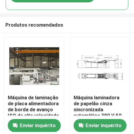
Produtos recomendados
Para casa
Máquina de laminação
Máquina laminadora
de placa alimentadora
de papelão cinza
de borda de avanço
sincronizada
Produtos
ISO de alta velocidade
automática 380 V 50
HZ
Enviar inquérito
Enviar inquérito
Sobre nós