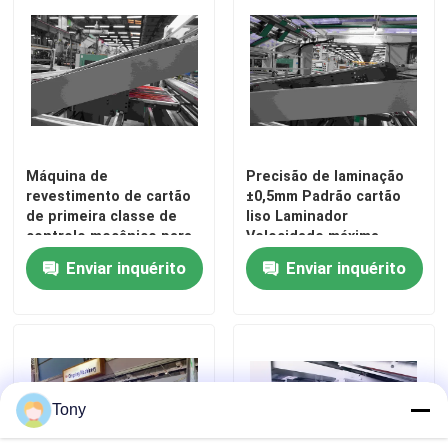
Visita à fábrica
Controle de qualidade
Máquina de
Precisão de laminação
Contacte-nos
revestimento de cartão
±0,5mm Padrão cartão
de primeira classe de
liso Laminador
controlo mecânico para
Velocidade máxima
Notícias
especificações de
105pcs/min Sujeito ao
Enviar inquérito
Enviar inquérito
revestimento
papel
Casos
Solicite um orçamento
Tony
Máquina do laminador da flauta