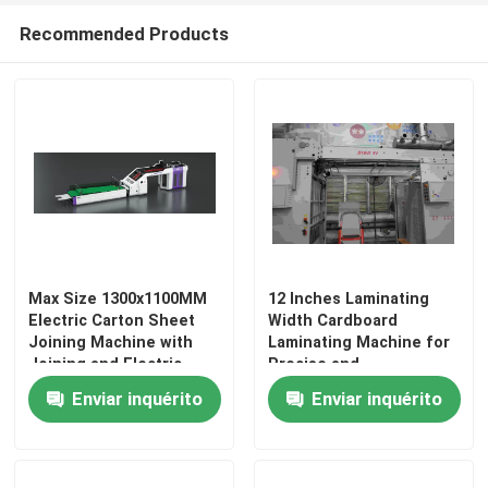
Recommended Products
Max Size 1300x1100MM
12 Inches Laminating
Electric Carton Sheet
Width Cardboard
Para casa
Joining Machine with
Laminating Machine for
Joining and Electric
Precise and
Drive
Professional Lamination
Enviar inquérito
Enviar inquérito
18 X 14 X 8 Inches
Produtos
Sobre nós